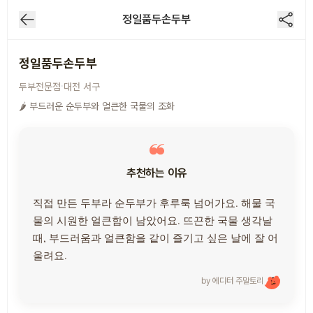
정일품두손두부
ⓒ즈흐
정일품두손두부
·
두부전문점
대전
서구
🌶 부드러운 순두부와 얼큰한 국물의 조화
추천하는 이유
직접 만든 두부라 순두부가 후루룩 넘어가요. 해물 국
물의 시원한 얼큰함이 남았어요. 뜨끈한 국물 생각날
때, 부드러움과 얼큰함을 같이 즐기고 싶은 날에 잘 어
울려요.
by 에디터
주말토리