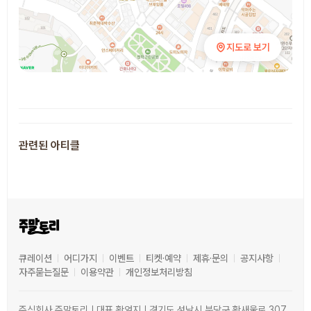
지도로 보기
추천 장소
관련된 아티클
큐레이션
어디가지
이벤트
티켓·예약
제휴·문의
공지사항
자주묻는질문
이용약관
개인정보처리방침
주식회사 주말토리ㅣ대표 황엄지ㅣ경기도 성남시 분당구 황새울로 307