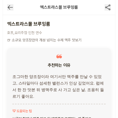
엑스트라스몰 브루잉룸
1
/
3
엑스트라스몰 브루잉룸
·
호프,요리주점
인천
연수
🍺 소규모 양조장만의 개성 넘치는 수제 맥주 맛보기
추천하는 이유
조그마한 양조장이라 여기서만 맥주를 만날 수 있었
고, 스타일마다 섬세한 밸런스가 인상 깊었어요. 펍에
서 한 잔 맛본 뒤 병맥주로 사 가고 싶은 날, 조용히 들
르기 좋아요.
💡 도움되는 팁