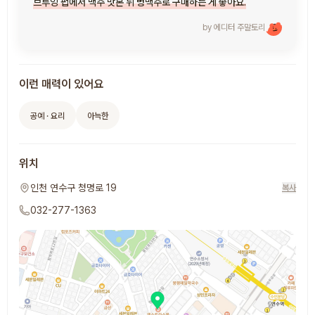
브루잉 펍에서 맥주 맛본 뒤 병맥주로 구매하는 게 좋아요.
by 에디터
주말토리
이런 매력이 있어요
공예 · 요리
아늑한
위치
인천 연수구 청명로 19
복사
032-277-1363