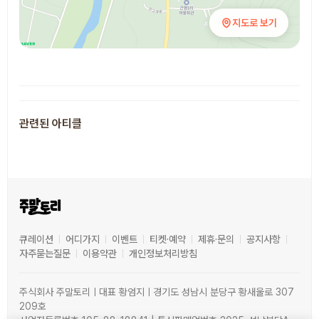
지도로 보기
추천 장소
관련된 아티클
큐레이션
어디가지
이벤트
티켓·예약
제휴·문의
공지사항
자주묻는질문
이용약관
개인정보처리방침
주식회사 주말토리ㅣ대표 황엄지ㅣ경기도 성남시 분당구 황새울로 307
209호