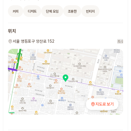
커피
디저트
단체 모임
조용한
빈티지
위치
서울 영등포구 양산로 152
복사
지도로 보기