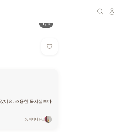
의
1
/
3
카페 타셴
좋았어요. 조용한 독서실보다
by 에디터
유정