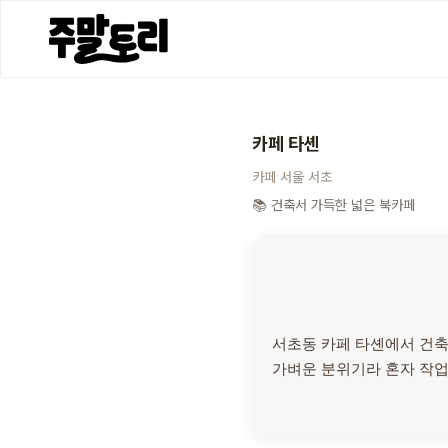
카페 타셴
카페 타셴
·
카페
서울
서초
📚 건축서 가득한 넓은 북카페
서초동 카페 타셴에서 건축
가벼운 분위기라 혼자 작업