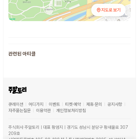
지도로 보기
추천 장소
관련된 아티클
큐레이션
어디가지
이벤트
티켓·예약
제휴·문의
공지사항
자주묻는질문
이용약관
개인정보처리방침
주식회사 주말토리ㅣ대표 황엄지ㅣ경기도 성남시 분당구 황새울로 307
209호