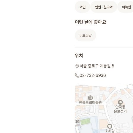
와인
연인 · 친구와
아늑한
이런 날에 좋아요
비오는날
위치
서울 종로구 계동길 5
02-732-6936