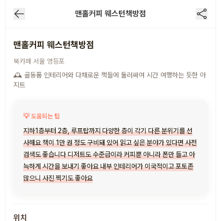
맨홀커피 웨스턴책방점
맨홀커피 웨스턴책방점
·
북카페
서울
영등포
🕰 골동품 인테리어와 다채로운 책들에 둘러싸여 시간 여행하는 듯한 아
지트
💡 도움되는 팁
지하1층부터 2층, 루프탑까지 다양한 층이 각기 다른 분위기를 선
사해요 책이 1만 권 정도 구비돼 있어 읽고 싶은 분야가 있다면 사전
검색도 좋습니다 디저트도 수준급이라 커피뿐 아니라 폰만 들고 아
늑하게 시간을 보내기 좋아요 내부 인테리어가 이국적이고 포토존
많으니 사진 찍기도 좋아요
위치