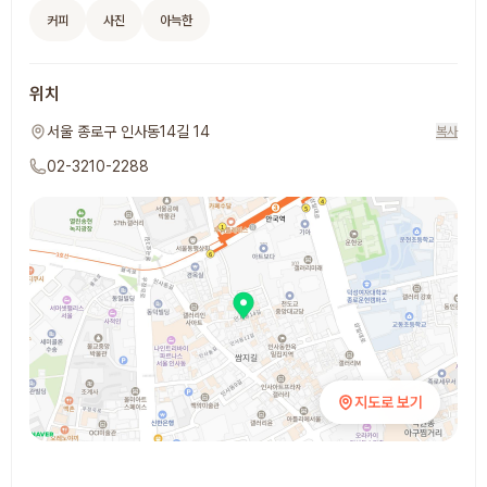
커피
사진
아늑한
위치
서울 종로구 인사동14길 14
복사
02-3210-2288
지도로 보기