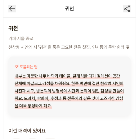
귀천
귀천
·
카페
서울
종로
천상병 시인의 시 '귀천'을 품은 고요한 전통 찻집, 인사동의 문학 쉼터 🍵
💡 도움되는 팁
내부는 따뜻한 나무 바닥과 테이블, 클래식한 다기 컬렉션이 공간
전체에 아날로그 감성을 채워줘요. 한쪽 벽면에 걸린 천상병 시인의
사진과 시구, 방문객의 방명록이 시간과 문학이 얽힌 감성을 만들어
줘요. 모과차, 쌍화차, 수정과 등 전통차의 깊은 맛이 고즈넉한 감성
을 더욱 풍성하게 해요.
이런 매력이 있어요