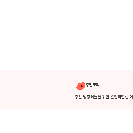
작성자 소개
주말토리
주말 방황러들을 위한 알잘딱깔센 여