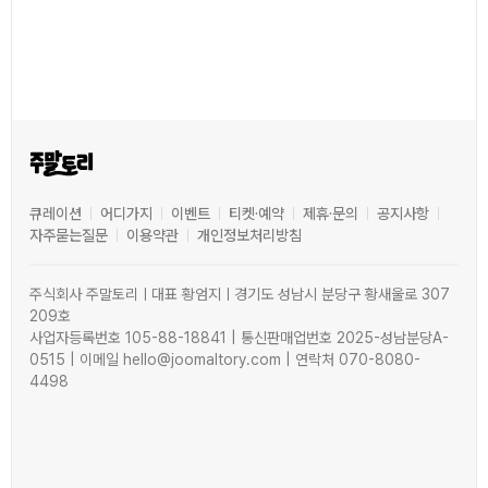
큐레이션
어디가지
이벤트
티켓·예약
제휴·문의
공지사항
자주묻는질문
이용약관
개인정보처리방침
주식회사 주말토리ㅣ대표 황엄지ㅣ경기도 성남시 분당구 황새울로 307
209호
사업자등록번호 105-88-18841 | 통신판매업번호 2025-성남분당A-
0515 | 이메일 hello@joomaltory.com | 연락처 070-8080-
4498
4
0