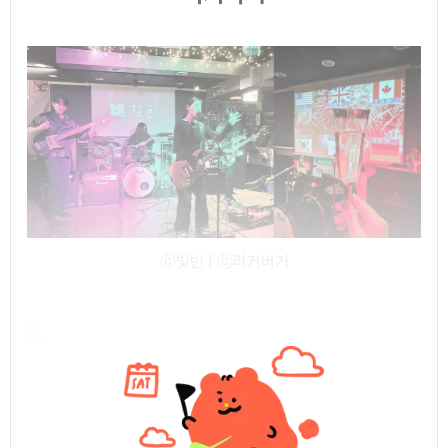
ⓒ빛빈 | ⓒ리커버거
일...