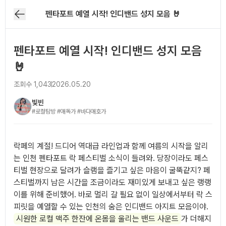
펜타포트 예열 시작! 인디밴드 성지 모음 🤘
펜타포트 예열 시작! 인디밴드 성지 모음
🤘
조회수
1,043
2026.05.20
빛빈
#로컬탐방 #애독가 #바다애호가
아티클 본문
락페의 계절! 드디어 역대급 라인업과 함께 여름의 시작을 알리
는 인천 펜타포트 락 페스티벌 소식이 들려와. 당장이라도 페스
티벌 현장으로 달려가 슬램을 즐기고 싶은 마음이 굴뚝같지? 페
스티벌까지 남은 시간을 조금이라도 재미있게 보내고 싶은 랭랭
이를 위해 준비했어. 바로 멀리 갈 필요 없이 일상에서부터 락 스
피릿을 예열할 수 있는 인천의 숨은 인디밴드 아지트 모음이야.
시원한 로컬 맥주 한잔에 온몸을 울리는 밴드 사운드
가 더해지