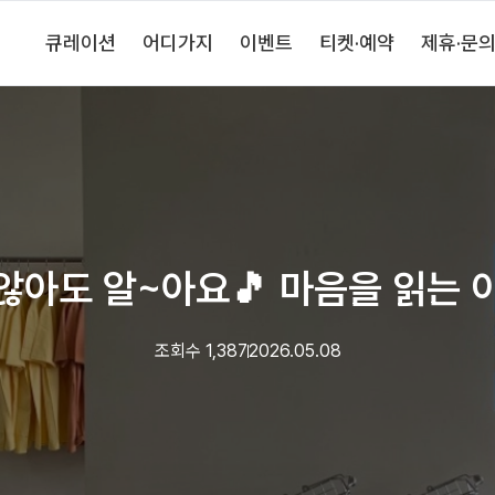
큐레이션
어디가지
이벤트
티켓·예약
제휴·문
않아도 알~아요🎵 마음을 읽는 
조회수
1,387
2026.05.08