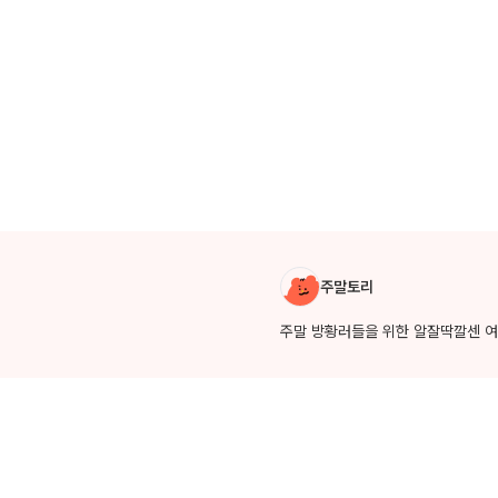
작성자 소개
주말토리
주말 방황러들을 위한 알잘딱깔센 여