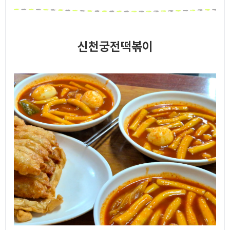
신천궁전떡볶이