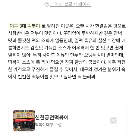
ⓒ
네이버 블로거 페이지
대구 3대 떡볶이
로 알려진 이곳은, 오랜 시간 한결같은 맛으로
사랑받아온 떡볶이 맛집이야. 꾸밈없이 투박하지만 깊은 양념
맛과 쫄깃한 떡의 조화가 일품인데, 밀떡 특유의 찰진 식감에 매
콤하면서도 감칠맛 가득한 소스가 어우러져 한 번 맛보면 쉽게
잊히지 않아. 특히 사이드 메뉴인 만두와 오뎅튀김이 별미인데,
떡볶이 소스에 푹 찍어 먹으면 진짜 환상의 궁합이야. 아주 저렴
한 가격으로 푸짐하게 즐길 수 있어서, 대구의 정겨운 분위기 속
에서 칼칼한 떡볶이를 맛보고 싶다면 꼭 들러봐.
신천궁전떡볶이
떡볶이
대구
수성