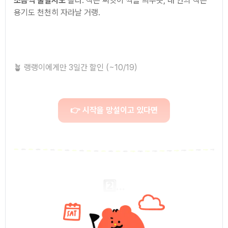
조금씩 풀릴지도
몰라. 작은 씨앗이 싹을 틔우듯, 내 안의 작은
용기도 천천히 자라날 거랭.
🪴 랭랭이에게만 3일간 할인 (~10/19)
👉 시작을 망설이고 있다면
2️⃣...