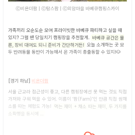
ⓒ비욘더팜 | ⓒ탐스팜 | ⓒ외암마을 바베큐캠핑스카이
가족끼리 오순도순 모여 프라이빗한 바베큐 파티하고 싶을 때
있지? 그럴 땐 당일치기 캠핑장을 추천할게.
바베큐 공간은 물
론, 장비 대여도 되니 준비가 간단하거든!
오늘 소개하는 곳 모
두 반려동물 동반이 가능해서 온 가족이 총출동할 수 있지!🐶
[경기 하남]
비욘더팜
서울 근교라 접근성이 좋고, 다른 캠핑장에선 못 먹는 것도 직접
가져와 구워 먹을 수 있어. 이름이 ‘팜(Farm)’인 만큼 직접 쌈채
소를 따는 체험도 가능!
먹는 재미 + 채소 따는 재미, 두 가지를
소확행을 동시에 ...