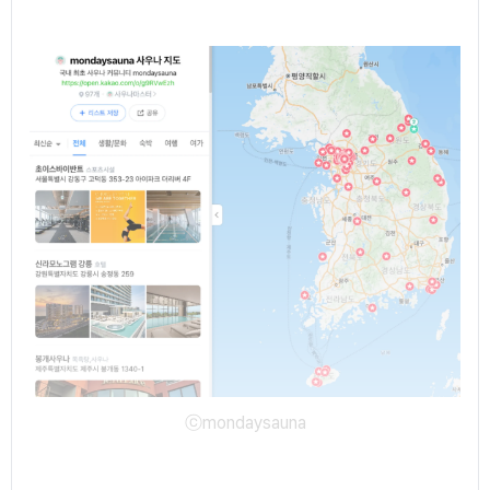
ⓒmondaysauna