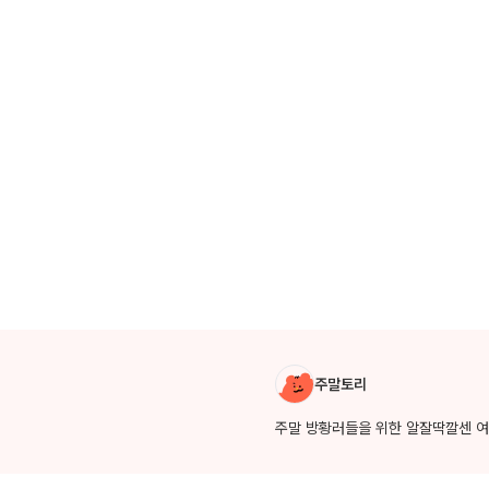
작성자 소개
주말토리
주말 방황러들을 위한 알잘딱깔센 여