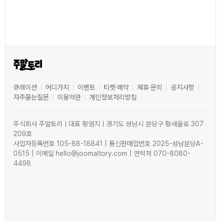
큐레이션
어디가지
이벤트
티켓·예약
제휴·문의
공지사항
자주묻는질문
이용약관
개인정보처리방침
주식회사 주말토리ㅣ대표 황엄지ㅣ경기도 성남시 분당구 황새울로 307
209호
사업자등록번호 105-88-18841 | 통신판매업번호 2025-성남분당A-
0515 | 이메일 hello@joomaltory.com | 연락처 070-8080-
4498
0
0