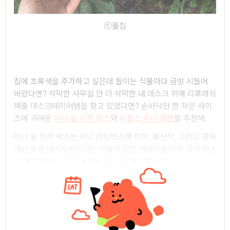
ⓒ풀집
집에 초록색을 추가하고 싶은데 들이는 식물마다 금방 시들어
버렸다면? 삭막한 사무실 안 더 삭막한 내 데스크 위에 리프레쉬
해줄 데스크테리어템을 찾고 있었다면? 손바닥만 한 작은 사이
즈에 귀여운
미니 숲 이끼 박스
와
리톱스 미니 화분
을 추천해.
미니 숲 이끼 박스는 미니 리빙박스에 이끼, 화산석, 그리고 콩짜
개난 혹은 애기모람이라는 식물이 담긴 테라리움이야. 콩짜개난
과 애기모람은
제주 곶자왈 숲 속 틈새에 붙어 자...