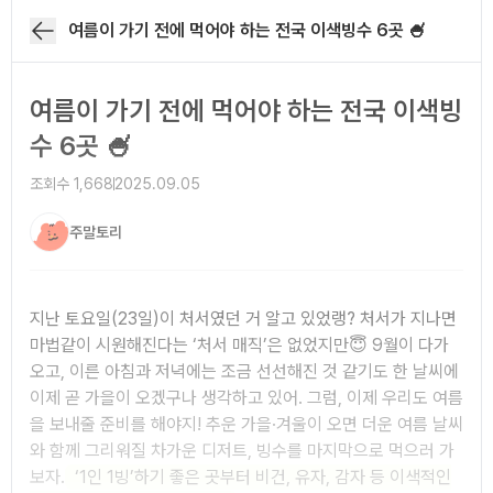
여름이 가기 전에 먹어야 하는 전국 이색빙수 6곳 🍧
여름이 가기 전에 먹어야 하는 전국 이색빙
수 6곳 🍧
조회수
1,668
2025.09.05
주말토리
아티클 본문
지난 토요일(23일)이 처서였던 거 알고 있었랭? 처서가 지나면
마법같이 시원해진다는 ‘처서 매직’은 없었지만😇 9월이 다가
오고, 이른 아침과 저녁에는 조금 선선해진 것 같기도 한 날씨에
이제 곧 가을이 오겠구나 생각하고 있어. 그럼, 이제 우리도 여름
을 보내줄 준비를 해야지! 추운 가을·겨울이 오면 더운 여름 날씨
와 함께 그리워질 차가운 디저트, 빙수를 마지막으로 먹으러 가
보자.
‘1인 1빙’하기 좋은 곳부터 비건, 유자, 감자 등 이색적인