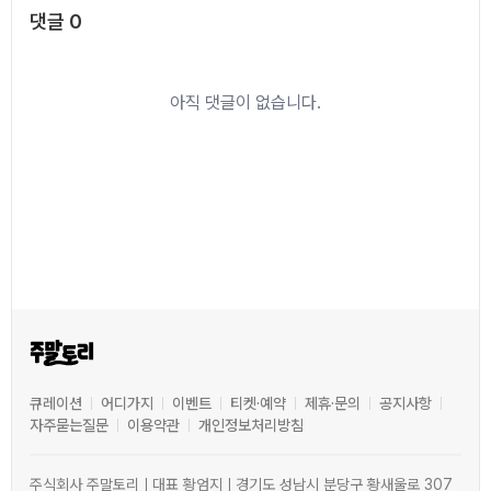
댓글
1
댓글
0
아직 댓글이 없습니다.
큐레이션
어디가지
이벤트
티켓·예약
제휴·문의
공지사항
자주묻는질문
이용약관
개인정보처리방침
주식회사 주말토리ㅣ대표 황엄지ㅣ경기도 성남시 분당구 황새울로 307