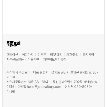
큐레이션
어디가지
이벤트
티켓·예약
제휴·문의
공지사항
자주묻는질문
이용약관
개인정보처리방침
주식회사 주말토리ㅣ대표 황엄지ㅣ경기도 성남시 분당구 황새울로 307
209호
사업자등록번호 105-88-18841 | 통신판매업번호 2025-성남분당A-
0515 | 이메일 hello@joomaltory.com | 연락처 070-8080-
4498