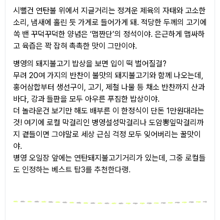
시뻘건 연탄불 위에서 지글거리는 정겨운 제육의 자태와 고소한
소리, 냄새에 홀린 듯 가게로 들어가게 돼. 적당한 두께의 고기에
쏙 밴 꾸덕꾸덕한 양념은 ‘맵짠단’의 정석이야. 은근하게 맵싸하
고 육즙은 꽉 잡혀 촉촉한 맛이 그만이야.
병영의 돼지불고기 밥상을 보면 입이 떡 벌어질걸?
무려 20여 가지의 반찬이 불맛의 돼지불고기와 함께 나오는데,
홍어삼합부터 생선구이, 고기, 제철 나물 등 채소 반찬까지 산과
바다, 강과 들판을 모두 아우른 푸짐한 밥상이야.
더 놀라운건 보기만 해도 배부른 이 한정식이 단돈 1만원대라는
것! 여기에 로컬 막걸리인 병영설성막걸리나 도암뽕잎막걸리까
지 곁들이면 그야말로 세상 근심 걱정 모두 잊어버리는 꿀맛이
야.
병영 오일장 앞에는 연탄돼지불고기거리가 있는데, 그중 로컬들
도 인정하는 베스트 탑3를 추천한다랭.