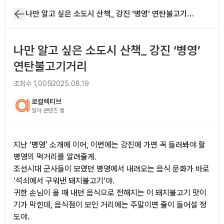
나만 알고 싶은 소도시 산책_ 강진 ‘병영’ 연탄불고기거리
나만 알고 싶은 소도시 산책_ 강진 ‘병영’
연탄불고기거리
조회수
1,005
2025.08.19
로컬렉티브
일아 콘텐츠 랩
아티클 본문
지난 ‘병영’ 소개에 이어, 이번에는 강진에 가면 꼭 들러봐야 할
병영의 먹거리를 알려줄게.
조선시대 군사들이 모였던 병영에서 내려오는 음식 문화가 바로
‘석쇠에서 구워낸 돼지불고기’야.
귀한 손님이 올 때 내던 음식으로 전해지는 이 돼지불고기 맛이
기가 막힌데, 음식점이 모인 거리에는 주말이면 줄이 들어설 정
도야.