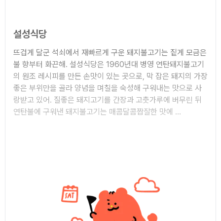
설성식당
뜨겁게 달군 석쇠에서 재빠르게 구운 돼지불고기는 짙게 모금은
불 향부터 화끈해. 설성식당은 1960년대 병영 연탄돼지불고기
의 원조 레시피를 만든 손맛이 있는 곳으로, 막 잡은 돼지의 가장
좋은 부위만을 골라 양념을 며칠을 숙성해 구워내는 맛으로 사
랑받고 있어. 질좋은 돼지고기를 간장과 고춧가루에 버무린 뒤
연탄불에 구워낸 돼지불고기는 매콤달콤짭잘한 맛에 ...