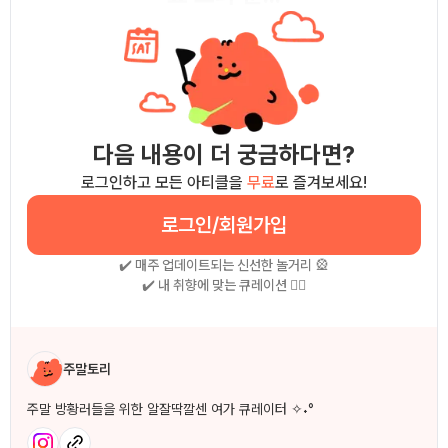
다음 내용이 더 궁금하다면?
로그인하고 모든 아티클을
무료
로 즐겨보세요!
로그인/회원가입
✔️ 매주 업데이트되는 신선한 놀거리 🎡
✔️ 내 취향에 맞는 큐레이션 🧚‍♀
작성자 소개
주말토리
주말 방황러들을 위한 알잘딱깔센 여가 큐레이터 ✧˖°