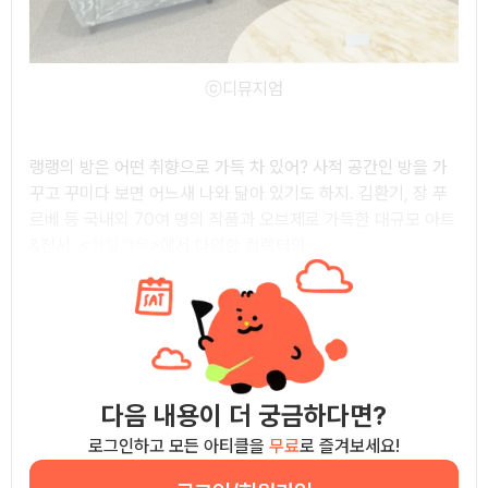
ⓒ디뮤지엄
랭랭의 방은 어떤 취향으로 가득 차 있어? 사적 공간인 방을 가
꾸고 꾸미다 보면 어느새 나와 닮아 있기도 하지. 김환기, 장 푸
르베 등 국내외 70여 명의 작품과 오브제로 가득한 대규모 아트
&전시, <
취향가옥
>에서 다양한 컬렉터의 ...
다음 내용이 더 궁금하다면?
로그인하고 모든 아티클을
무료
로 즐겨보세요!