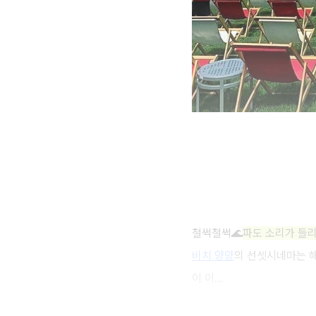
철썩철썩🌊
파도 소리가 들
비치 양양
의 선셋시네마는 해
이 이...