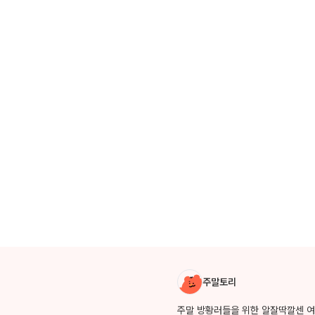
작성자 소개
주말토리
주말 방황러들을 위한 알잘딱깔센 여