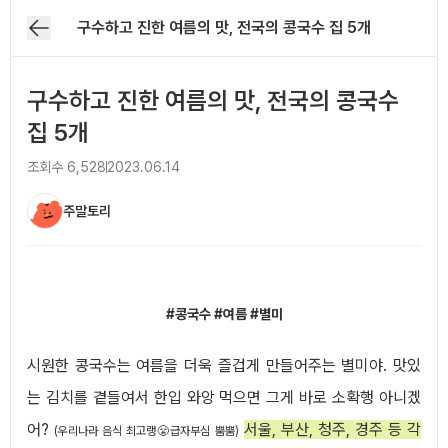
구수하고 진한 여름의 맛, 전국의 콩국수 집 5개
구수하고 진한 여름의 맛, 전국의 콩국수
집 5개
조회수
6,528
2023.06.14
주말토리
아티클 본문
#콩국수 #여름 #별미
시원한 콩국수는 여름을 더욱 즐겁게 만들어주는 별미야. 맛있
는 김치를 곁들여서 한입 와앙 먹으면 그게 바로 소확행 아니겠
어?
서울, 부산, 청주, 경주 등 각
(우리나라 음식 최고랭😤급자부심 뿜뿜)