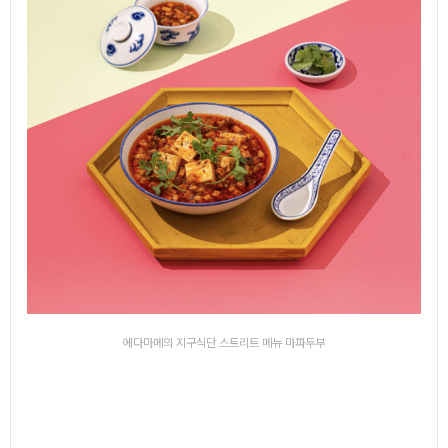
에다마메의 지구식단 스트리트 메뉴 마파두부