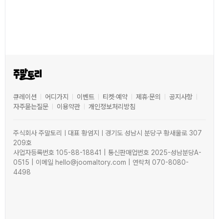
큐레이션
어디가지
이벤트
티켓·예약
제휴·문의
공지사항
자주묻는질문
이용약관
개인정보처리방침
주식회사 주말토리ㅣ대표 황엄지ㅣ경기도 성남시 분당구 황새울로 307
209호
사업자등록번호 105-88-18841 | 통신판매업번호 2025-성남분당A-
0515 | 이메일 hello@joomaltory.com | 연락처 070-8080-
4498
0
0