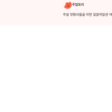
작성자 소개
주말토리
주말 방황러들을 위한 알잘딱깔센 여