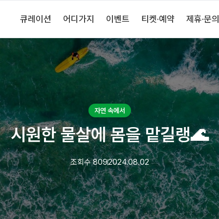
큐레이션
어디가지
이벤트
티켓·예약
제휴·문
자연 속에서
시원한 물살에 몸을 맡길랭🌊
조회수
809
2024.08.02