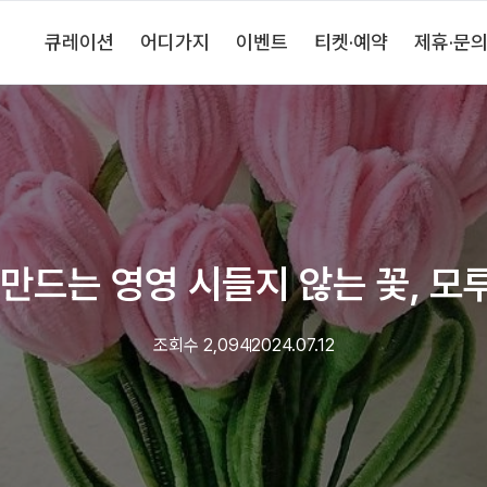
큐레이션
어디가지
이벤트
티켓·예약
제휴·문
 만드는 영영 시들지 않는 꽃, 모
조회수
2,094
2024.07.12