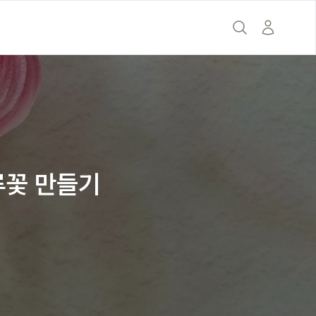
의
루꽃 만들기