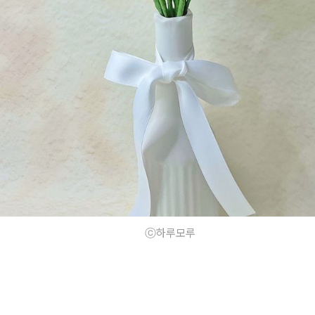
ⓒ하루모루