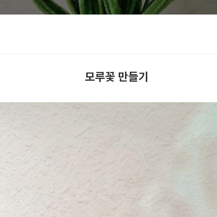
모루꽃 만들기