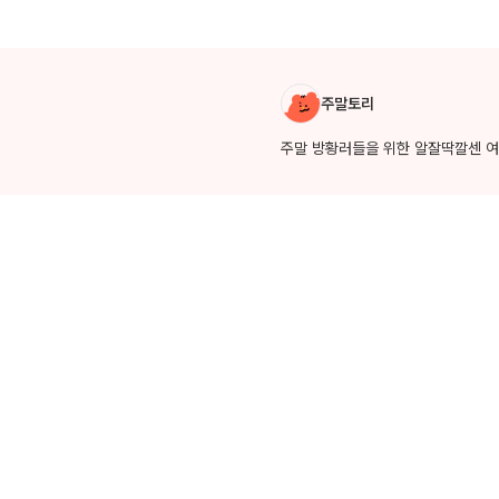
작성자 소개
주말토리
주말 방황러들을 위한 알잘딱깔센 여