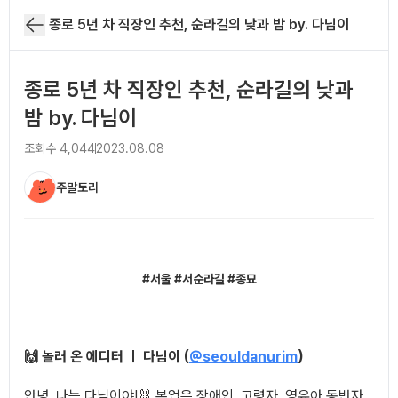
종로 5년 차 직장인 추천, 순라길의 낮과 밤 by. 다님이
종로 5년 차 직장인 추천, 순라길의 낮과
밤 by. 다님이
조회수
4,044
2023.08.08
주말토리
아티클 본문
#서울 #서순라길 #종묘
🙌 놀러 온 에디터 ㅣ 다님이 (
@seouldanurim
)
안녕, 나는 다님이야!🐰 본업은 장애인, 고령자, 영유아 동반자