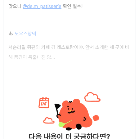
많으니
@de.m_patisserie
확인 필수!
🍝
노우즈창덕
서순라길 뒤편의 카페 겸 레스토랑이야. 앞서 소개한 세 곳에 비
해 풍경이 특출나진 않...
다음 내용이 더 궁금하다면?