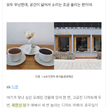
모두 무난한데, 공간이 넓어서 소리는 조금 울리는 편이야.
드엠 ㅣ노우즈창덕 ©서울관광재단
🍰
드엠
여기가 맞나 싶은 오래된 건물에 있어 한 번, 고급진 디저트에 두
번,
북한산 뷰
가 예뻐서 세 번 놀라는 디저트 카페야. 휴무일이