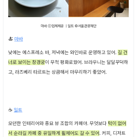
마바 ⓒ업체제공 ㅣ일트 ©서울관광재단
🍝
마바
낮에는 에스프레소 바, 저녁에는 와인바로 운영하고 있어.
길 건
너로 보이는 창경궁
이 무척 평화로웠어. 브라우니는 달달꾸덕하
고, 라즈베리 타르트는 상큼해서 마무리하기 좋았어.
☕
일트
모던한 인테리어와 종묘 뷰 조합의 카페야. 무엇보다
턱이 없어
서 순라길 카페 중 유일하게 휠체어도 갈 수 있어
. 커피, 디저트