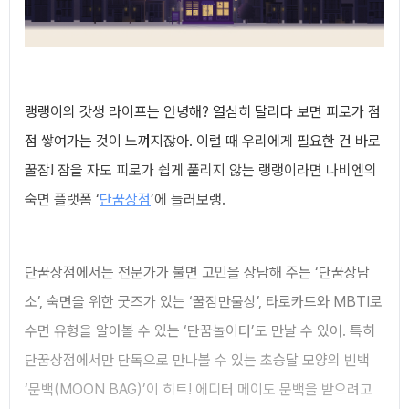
랭랭이의 갓생 라이프는 안녕해? 열심히 달리다 보면 피로가 점
점 쌓여가는 것이 느껴지잖아. 이럴 때 우리에게 필요한 건 바로
꿀잠! 잠을 자도 피로가 쉽게 풀리지 않는 랭랭이라면 나비엔의
숙면 플랫폼 ‘
단꿈상점
’에 들러보랭.
단꿈상점에서는 전문가가 불면 고민을 상담해 주는 ‘단꿈상담
소’, 숙면을 위한 굿즈가 있는 ‘꿀잠만물상’, 타로카드와 MBTI로
수면 유형을 알아볼 수 있는 ‘단꿈놀이터’도 만날 수 있어. 특히
단꿈상점에서만 단독으로 만나볼 수 있는 초승달 모양의 빈백
‘문백(MOON BAG)’이 히트! 에디터 메이도 문백을 받으려고