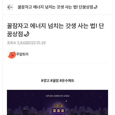
꿀잠자고 에너지 넘치는 갓생 사는 법! 단꿈상점🌙
꿀잠자고 에너지 넘치는 갓생 사는 법! 단
꿈상점🌙
조회수
3,842
2022.10.29
주말토리
아티클 본문
#광고 #꿀잠 #온수매트