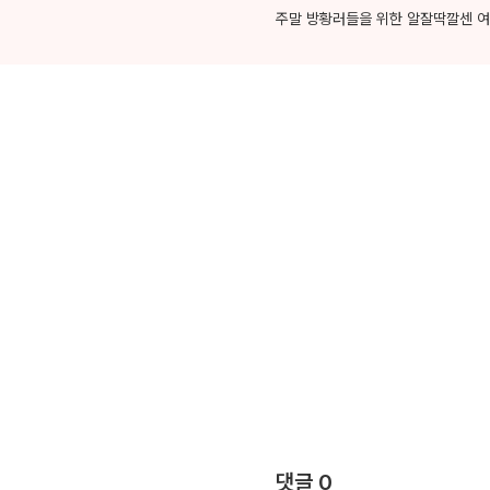
주말 방황러들을 위한 알잘딱깔센 여
댓글
0
댓글
0