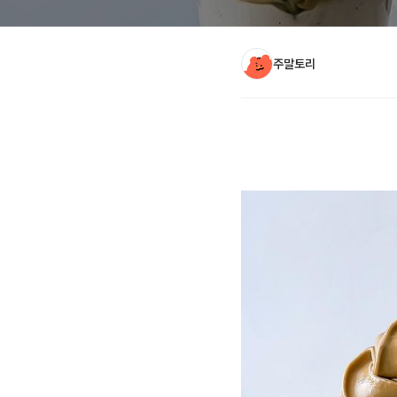
주말토리
아티클 본문