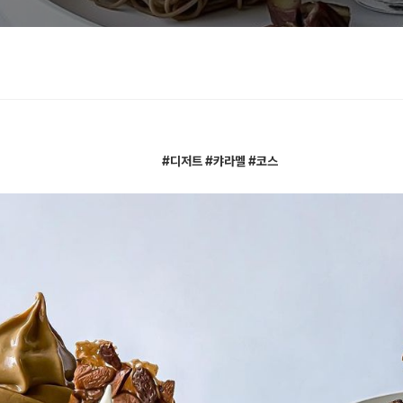
#디저트 #캬라멜 #코스