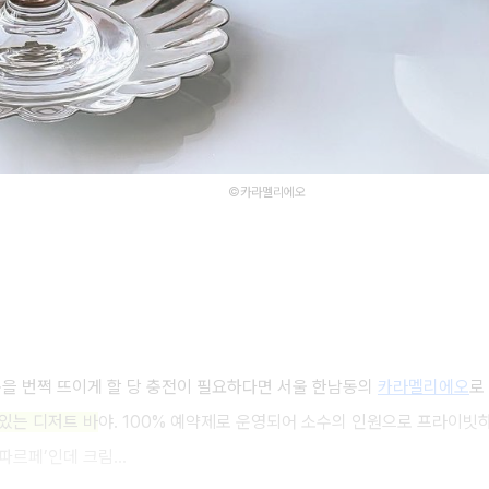
©카라멜리에오
눈을 번쩍 뜨이게 할 당 충전이 필요하다면 서울 한남동의
카라멜리에오
로
 있는 디저트 바
야. 100% 예약제로 운영되어 소수의 인원으로 프라이빗하
파르페’인데 크림...