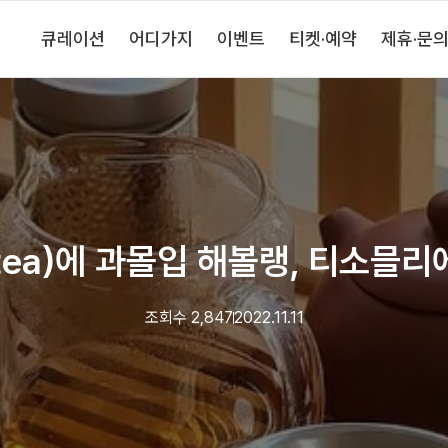
큐레이션
어디가지
이벤트
티켓·예약
제휴·문
tea)에 과몰입 해볼랭, 티소믈리
조회수
2,847
2022.11.11