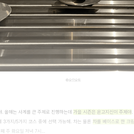
©오므오트
이야. 올해는 사계를 큰 주제로 진행하는데
가을 시즌은 온고지신이 주제야
 3가지/5가지 코스 중에 선택 가능해. 차는 물론
차를 베이스로 한 크림
째 주 화요일 저녁 7시...