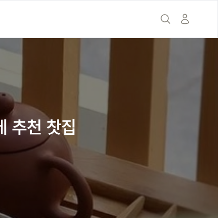
의
에 추천 찻집