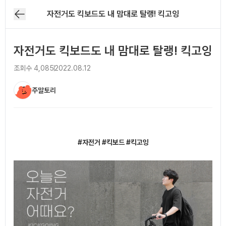
자전거도 킥보드도 내 맘대로 탈랭! 킥고잉
자전거도 킥보드도 내 맘대로 탈랭! 킥고잉
조회수
4,085
2022.08.12
주말토리
아티클 본문
#자전거 #킥보드 #킥고잉