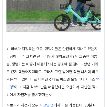
비 피해가 걱정되는 요즘, 랭랭이들은 안전하게 지내고 있는지
궁금해. 비가 그치면 곧 무더위가 찾아오겠지? 덥고 습한 여름
날, 랭랭이는 어떻게 이동해? 나는 평소에 잘 걸어 다녔던 거리
도 걷기 힘들어지더라고. 그래서 그런 날이면 집을 나서며 바로
켜는 앱이 있어. 바로 대한민국 대표 퍼스널 모빌리티 서비스 ‘
킥
고잉
’이야. 지금 킥보드만을 떠올렸다면 오산이야. 지난달 킥고
잉에서
자전거
를 출시했거든🎉
킥보드와 자전거 모두
킥고잉 앱
에서 이용 가능한데, 30분 내