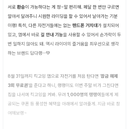
서로
환승
이 가능하다는 게 정~말 편리해. 페달 한 번만 구르면
알아서 달려주니 시원한 라이딩을 할 수 있어서 날아가는 기분
이랭! 특히, 다른 자전거들에는 없는
핸드폰 거치대
가 설치되어
있고, 앱에서 바로
길 안내 기능
을 사용할 수 있어서 손가락이 두
번 일하지 않아도 돼. 역시 라이더의 즐거움을 최우선으로 생각
하는 브랜드 답다랭…💚
8월 31일까지 킥고잉 앱으로 자전거를 처음 탄다면 '
잠금 해제
3회 무료권
'을 준다고 하니, 랭랭이도 이번 주말 비가 그친다면
집을 나서며 킥고잉을 켜봐. 무려
1,000명의 랭랭이
들에게 제
공되는 쿠폰 등 풍성한 혜택을 아래에서 알려줄게. 지금 바로 참
여해보랭~