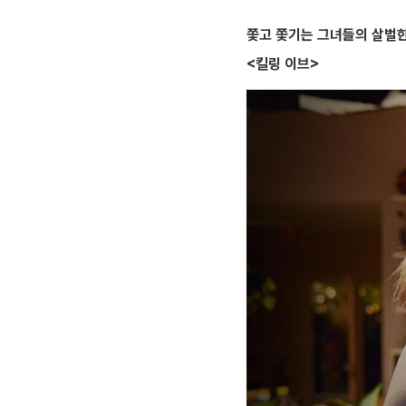
쫓고 쫓기는 그녀들의 살벌
<킬링 이브>