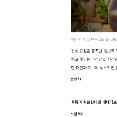
'감각적이고 변덕스러운 매력
첩보 요원을 꿈꾸던 정보국 
쫓고 쫓기는 추격전을 시작한
한 패션과 이브의 냉소적인 
#왓챠
셜록이 실존한다면 베네딕트
<셜록>