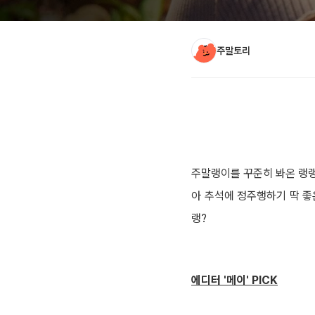
주말토리
아티클 본문
주말랭이를 꾸준히 봐온 랭랭
아 추석에 정주행하기 딱 좋
랭?
에디터 '메이' PICK