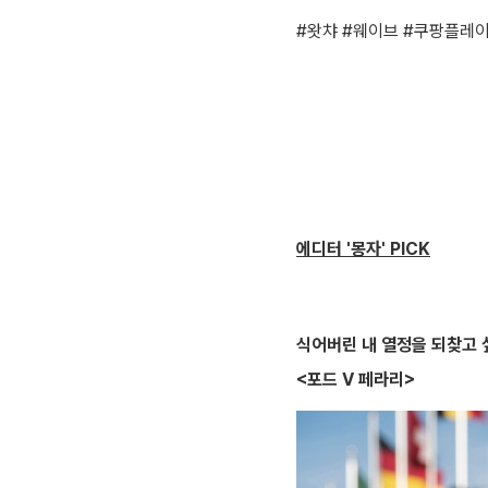
#왓챠 #웨이브 #쿠팡플레
에디터 '몽자' PICK
식어버린 내 열정을 되찾고
<포드 V 페라리>