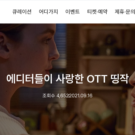
큐레이션
어디가지
이벤트
티켓·예약
제휴·문
에디터들이 사랑한 OTT 띵작
조회수
4,652
2021.09.16