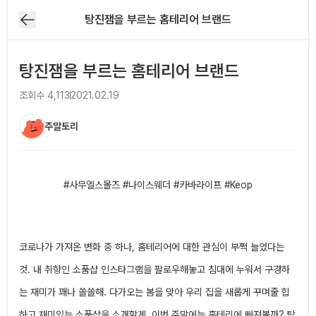
탕진잼을 부르는 홈테리어 브랜드
탕진잼을 부르는 홈테리어 브랜드
조회수
4,113
2021.02.19
주말토리
아티클 본문
#사무엘스몰즈 #나이스웨더 #카바라이프 #Keop
코로나가 가져온 변화 중 하나, 홈테리어에 대한 관심이 부쩍 늘었다는
것. 내 취향인 소품샵 인스타그램을 팔로우해놓고 침대에 누워서 구경하
는 재미가 꽤나 쏠쏠해. 다가오는 봄을 맞아 우리 집을 새롭게 꾸며줄 힙
하고 재미있는 소품샵을 소개할게. 이번 주말에는 홈테리에 빠져볼까? 탕