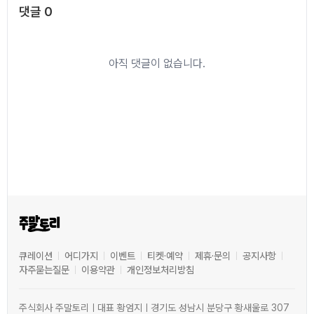
댓글
0
아직 댓글이 없습니다.
큐레이션
어디가지
이벤트
티켓·예약
제휴·문의
공지사항
자주묻는질문
이용약관
개인정보처리방침
주식회사 주말토리ㅣ대표 황엄지ㅣ경기도 성남시 분당구 황새울로 307