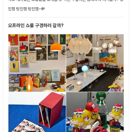
진잼 탕진잼 탕진잼~💸
오프라인 쇼룸 구경하러 갈까?