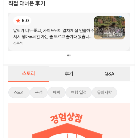
직접 다녀온 후기
5.0
날씨가 너무 좋고, 가이드님이 알차게 잘 인솔해주
셔서 정마루시간 가는 줄 모르고 즐기다 왔습니다
👍👍
김준석
스토리
후기
Q&A
스토리
스토리
구성
매력
여행 일정
유의사항