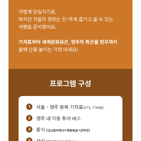
가볍게 당일치기로,
하지만 가을의 정취는 진-하게 즐기고 올 수 있는
여행을 준비했어요.
기차표부터 세계문화유산, 영주의 특산물 한우까지
올해 단풍 놀이는 걱정 마세요!
구성
프로그램 구성
서울 - 영주 왕복 기차표
(KTX, ITX마음)
영주 내 이동 투어 버스
중식
(간고등어정식+제육볶음+감자전)