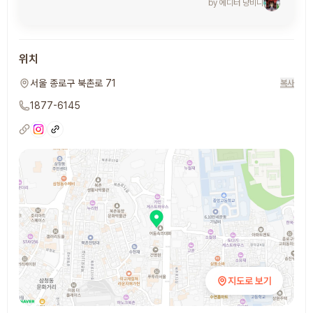
by 에디터
냥비니
위치
서울 종로구 북촌로 71
복사
1877-6145
지도로 보기