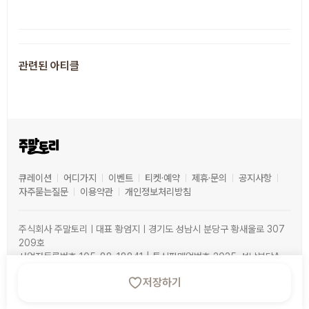
추천 장소
관련된 아티클
큐레이션
어디가지
이벤트
티켓·예약
제휴·문의
공지사항
자주묻는질문
이용약관
개인정보처리방침
주식회사 주말토리ㅣ대표 황엄지ㅣ경기도 성남시 분당구 황새울로 307
209호
사업자등록번호 105-88-18841 | 통신판매업번호 2025-성남분당A-
0515 | 이메일 hello@joomaltory.com | 연락처 070-8080-
저장하기
4498