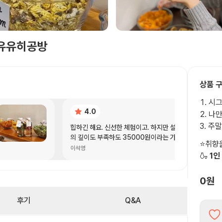
 유유히공방
상품 
시그
4.0
나만
주말
힙하긴 해요. 신선한 체험이고. 하지만 설명
의 깊이도 부족하도 35000원이라는 가격
⭐️취
에 비해 30분만에 끝나는 체험, 체험중에 핸
이석영
🍶
1인
드폰을 보는 주인분. 이래저래 아쉬운 점이
있었습니다!
0원
후기
Q&A