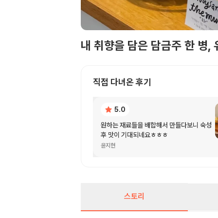
내 취향을 담은 담금주 한 병,
직접 다녀온 후기
5.0
원하는 재료들을 배합해서 만들다보니 숙성
후 맛이 기대되네요ㅎㅎㅎ
윤지현
스토리
스토리