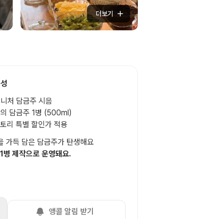
더보기
구성
니처 담금주 시음
5.0
의 담금주 1병 (500ml)
토리 특별 할인가 적용
너무 새롭고 재밌는 경험이었어요!! 스튜디오
도 너무 예쁘고 담금주에 대해 설명도 잘 해
향을 가득 담은 담금주가 탄생해요
주셔서 친구들과 즐거운 시간 보냈네요. 추천
정다운
 1병 제작으로 운영돼요.
합니다💖💖
앵콜 알림 받기