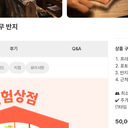
무 반지
후기
Q&A
상품 
프라
포토
랜드
지점
유의사항
반지
근처
👥 최
✔️ 추
(1타임
50,